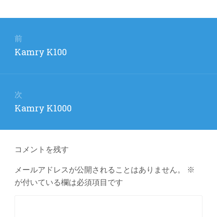
投
稿
前
前
Kamry K100
ナ
の
ビ
投
稿:
ゲ
次
次
Kamry K1000
ー
の
シ
投
ョ
稿:
コメントを残す
ン
メールアドレスが公開されることはありません。
※
が付いている欄は必須項目です