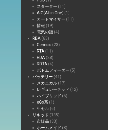
POD
(1)
スターター
(11)
AIO(All in One)
(1)
カートマイザー
(11)
情報
(19)
電気の話
(4)
RBA
(63)
Genesis
(23)
RTA
(11)
RDA
(28)
RDTA
(4)
ボトムフィーダー
(5)
バッテリー
(41)
メカニカル
(17)
レギュレーテッド
(12)
ハイブリッド
(5)
eGo系
(1)
生セル
(6)
リキッド
(135)
市販品
(33)
ホームメイド
(8)