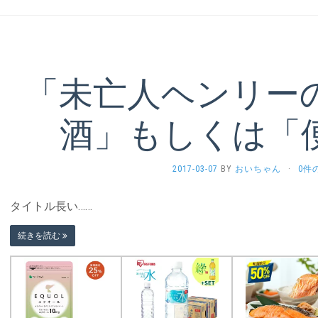
「未亡人ヘンリー
酒」もしくは「
2017-03-07
BY
おいちゃん
·
0件
タイトル長い……
続きを読む