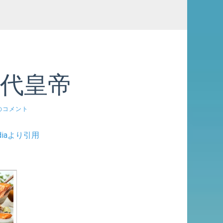
代皇帝
のコメント
ediaより引用