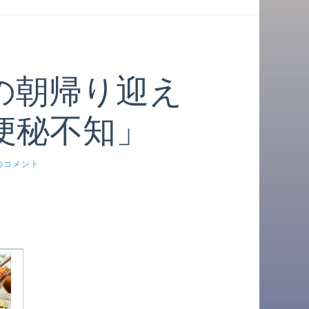
の朝帰り迎え
便秘不知」
のコメント