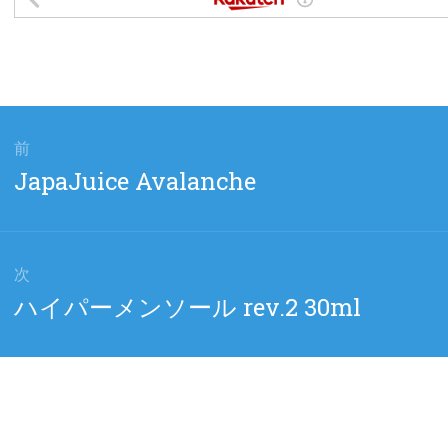
前
前
JapaJuice Avalanche
の
投
稿:
次
次
ハイパーメンソール rev.2 30ml
の
投
稿: