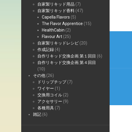
自家製リキッド用品
(7)
自家製リキッド香料
(47)
Capella Flavors
(5)
The Flavor Apprentice
(15)
HealthCabin
(2)
投
Flavour Art
(25)
自家製リキッドレシピ
(20)
稿
作成記録
(4)
ナ
自作リキッド交換企画 第１回目
(6)
自作リキッド交換企画 第４回目
ビ
(10)
ゲ
その他
(26)
ドリップチップ
(7)
ー
ワイヤー
(1)
交換用コイル
(2)
シ
アクセサリー
(9)
ョ
各種用具
(7)
雑記
(6)
ン