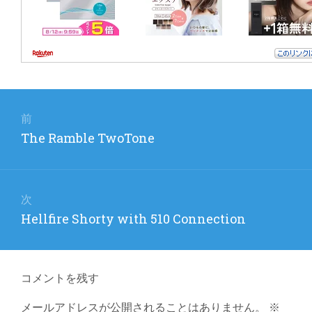
投
稿
前
前
The Ramble TwoTone
ナ
の
ビ
投
稿:
ゲ
次
次
Hellfire Shorty with 510 Connection
ー
の
シ
投
ョ
稿:
コメントを残す
ン
メールアドレスが公開されることはありません。
※