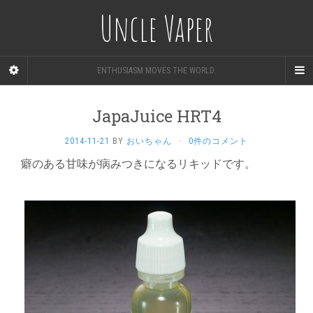
Uncle Vaper
ENTHUSIASM MOVES THE WORLD.
JapaJuice HRT4
2014-11-21
BY
おいちゃん
·
0件のコメント
癖のある甘味が病みつきになるリキッドです。