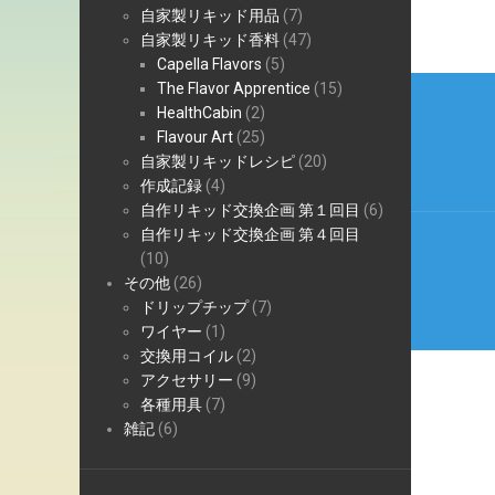
自家製リキッド用品
(7)
自家製リキッド香料
(47)
Capella Flavors
(5)
投
The Flavor Apprentice
(15)
HealthCabin
(2)
稿
Flavour Art
(25)
ナ
自家製リキッドレシピ
(20)
作成記録
(4)
ビ
自作リキッド交換企画 第１回目
(6)
自作リキッド交換企画 第４回目
ゲ
(10)
ー
その他
(26)
ドリップチップ
(7)
シ
ワイヤー
(1)
交換用コイル
(2)
ョ
アクセサリー
(9)
ン
各種用具
(7)
雑記
(6)