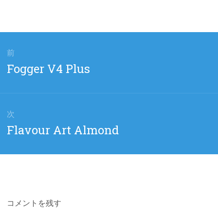
前
前
Fogger V4 Plus
の
投
稿:
次
次
Flavour Art Almond
の
投
稿:
コメントを残す