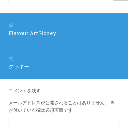
投
稿
前
前
Flavour Art Honey
ナ
の
ビ
投
稿:
ゲ
次
次
クッキー
ー
の
シ
投
ョ
稿:
コメントを残す
ン
メールアドレスが公開されることはありません。
※
が付いている欄は必須項目です