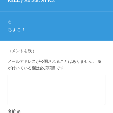
ナ
の
ビ
投
稿:
ゲ
次
次
ちょこ！
ー
の
シ
投
ョ
稿:
コメントを残す
ン
メールアドレスが公開されることはありません。
※
が付いている欄は必須項目です
名前
※