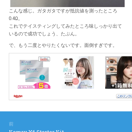
こんな感じ。ガタガタですが抵抗値を測ったところ
0.4Ω。
これでテイスティングしてみたところ味しっかり出て
いるので成功でしょう、たぶん。
で、もう二度とやりたくないです。面倒すぎです。
投
稿
前
前
Kamry X6 Starter Kit