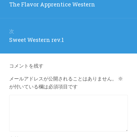
前
The Flavor Apprentice Western
ナ
の
ビ
投
稿:
ゲ
次
次
Sweet Western rev.1
ー
の
シ
投
ョ
稿:
コメントを残す
ン
メールアドレスが公開されることはありません。
※
が付いている欄は必須項目です