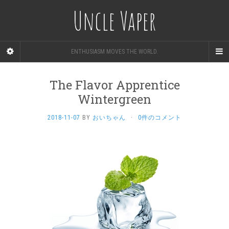
Uncle Vaper
ENTHUSIASM MOVES THE WORLD.
The Flavor Apprentice
Wintergreen
2018-11-07
BY
おいちゃん
·
0件のコメント