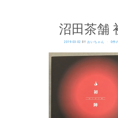
沼田茶舗 
2019-03-02
BY
おいちゃん
·
0件