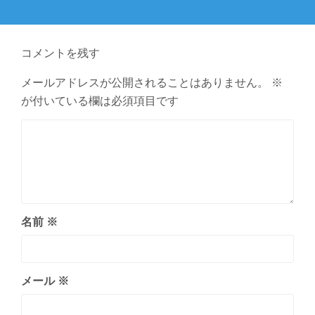
ー
の
シ
投
ョ
稿:
コメントを残す
ン
メールアドレスが公開されることはありません。
※
が付いている欄は必須項目です
名前
※
メール
※