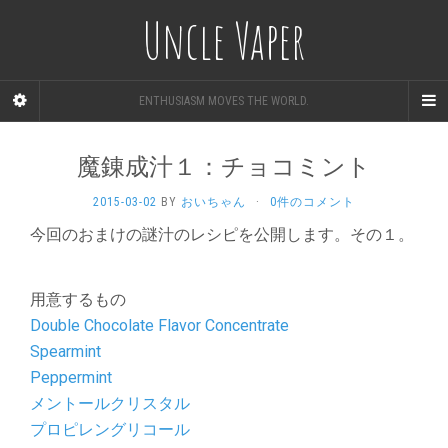
Uncle Vaper
ENTHUSIASM MOVES THE WORLD.
魔錬成汁１：チョコミント
2015-03-02
BY
おいちゃん
·
0件のコメント
今回のおまけの謎汁のレシピを公開します。その１。
用意するもの
Double Chocolate Flavor Concentrate
Spearmint
Peppermint
メントールクリスタル
プロピレングリコール