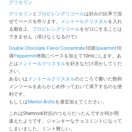
グリセリン
グリセリン
と
プロピレングリコール
は好みの比率で混
ぜてベースを作ります。
メントールクリスタル
を入れ
る都合上、
プロピレングリコール
をゼロにすることは
できません（溶けなくなるので）
Double Chocolate Flavor Concentrate
10滴
Spearmint
10
滴
Peppermint
8滴にベースを加えて10mlにします。あ
とは
メントールクリスタル
を好きなだけ溶かしてくだ
さい。
あるいは
メントールクリスタル
のところで書いた飽和
メンソールをあらかじめ作っておいて滴下するのも便
利です。
もしくは
Mentol Arctic
を適宜加えてください。
これはShamrock対抗のつもりだったんですが何か間
違えたようです。ジャンキーなチョコミントになって
しまいました。ミント難しい。