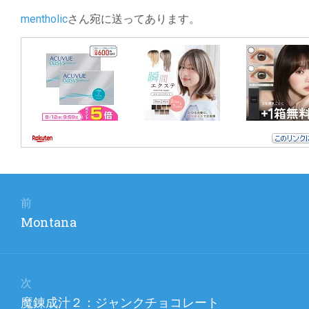
mentholic
さん宛に送ってあります。
投
稿
前
前
Montana
ナ
の
ビ
投
稿:
ゲ
次
次
魔錬成汁２：ジャンクチョコレート