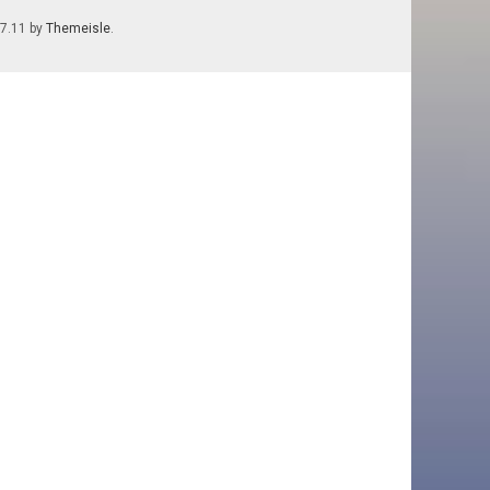
.7.11 by
Themeisle
.