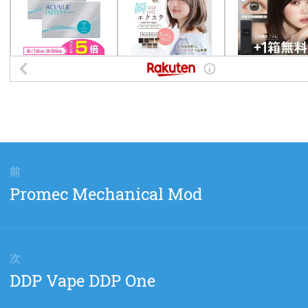
前
前
Promec Mechanical Mod
の
投
稿:
次
次
DDP Vape DDP One
の