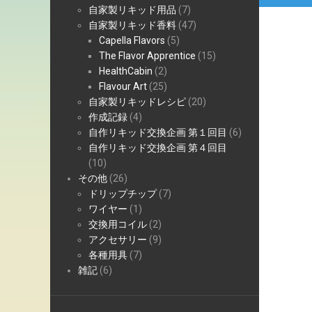
自家製リキッド用品
(7)
ョ
自家製リキッド香料
(47)
ン
Capella Flavors
(5)
The Flavor Apprentice
(15)
HealthCabin
(2)
Flavour Art
(25)
自家製リキッドレシピ
(20)
作成記録
(4)
自作リキッド交換企画 第１回目
(6)
自作リキッド交換企画 第４回目
(10)
その他
(26)
ドリップチップ
(7)
ワイヤー
(1)
交換用コイル
(2)
アクセサリー
(9)
各種用具
(7)
雑記
(6)