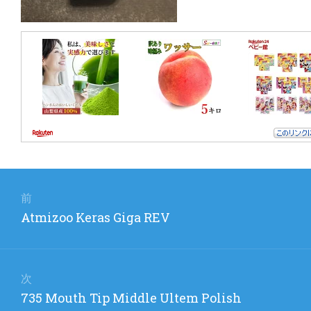
投
稿
前
前
Atmizoo Keras Giga REV
ナ
の
ビ
投
稿:
ゲ
次
次
735 Mouth Tip Middle Ultem Polish
ー