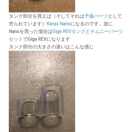
タンク部分を買えば（そしてそれは
予備パーツ
として
売られています）
Keras Nano
になるのです。逆に
Nanoを買った場合は
Giga REVタンクとチムニーパーツ
セット
でGiga REVになります
タンク部分の大きさの違いはこんな感じ