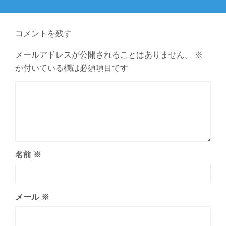
の
シ
投
ョ
稿:
コメントを残す
ン
メールアドレスが公開されることはありません。
※
が付いている欄は必須項目です
名前
※
メール
※