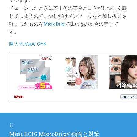
ています。
チェーンしたときに若干その苦みとコクがしつこく感
じてしまうので、少しだけメンソールを添加し後味を
軽くしたものを
MicroDrip
で味わうのが今の幸せで
す。
購入先:Vape CHK
投
稿
前
前
Mini ECIG MicroDripの傾向と対策