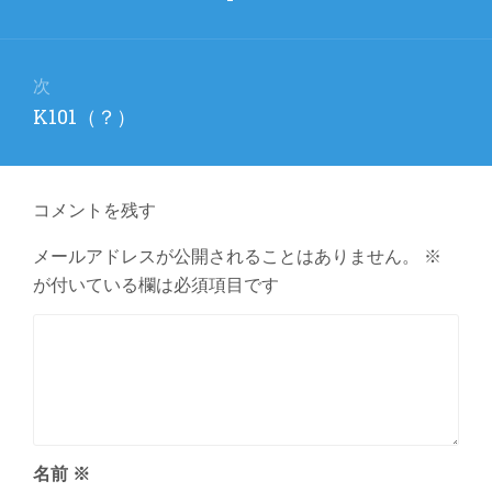
ナ
の
ビ
投
稿:
ゲ
次
次
K101（？）
ー
の
シ
投
ョ
稿:
コメントを残す
ン
メールアドレスが公開されることはありません。
※
が付いている欄は必須項目です
名前
※